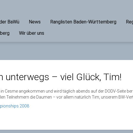
ader BaWü
News
Ranglisten Baden-Württemberg
Reg
mberg
Wir über uns
unterwegs – viel Glück, Tim!
in Cesme angekommen und wird täglich abends auf der DODV-Seite beric
llen Teilnehmern die Daumen – vor allem natürlich Tim, unserem BW-Vert
pionships 2008