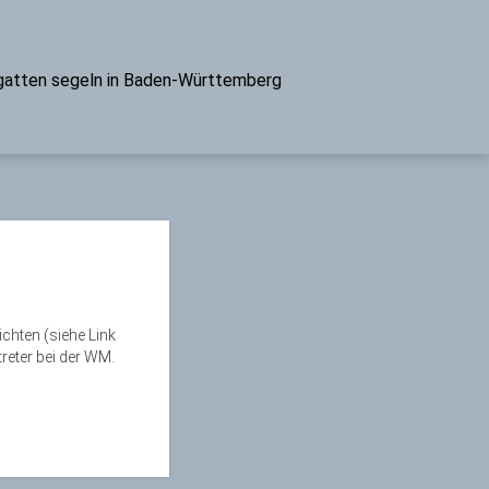
atten segeln in Baden-Württemberg
hten (siehe Link
reter bei der WM.