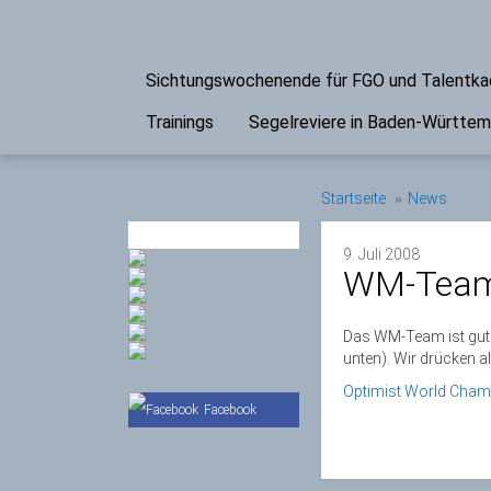
Sichtungswochenende für FGO und Talentk
Trainings
Segelreviere in Baden-Württe
Startseite
News
PARTNER
9. Juli 2008
WM-Team 
Das WM-Team ist gut 
unten). Wir drücken a
Optimist World Cham
Facebook