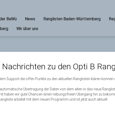
ader BaWü
News
Ranglisten Baden-Württemberg
Reg
mberg
Wir über uns
 Nachrichten zu den Opti B Rang
dem Support die offen Punkte zu den aktuellen Ranglisten klären können
 automatische Übertragung der Daten von dem alten in das neue Rangl
mit haben wir gute Chancen einen reibungsfreien Übergang hin zu beko
 Rangliste arbeitet mit dem neuen Programm und ist jetzt auch aktuell.