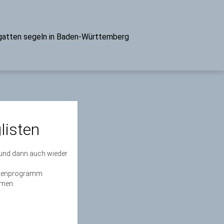
atten segeln in Baden-Württemberg
listen
 und dann auch wieder
istenprogramm
mmen.