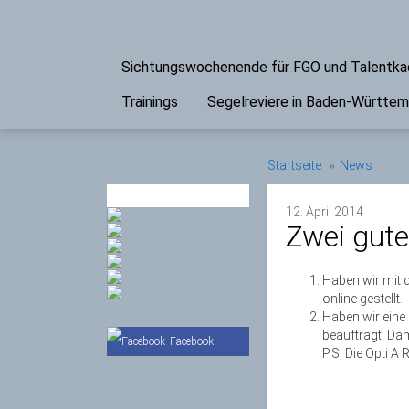
Sichtungswochenende für FGO und Talentk
Trainings
Segelreviere in Baden-Württe
Startseite
News
PARTNER
12. April 2014
Zwei gute
Haben wir mit 
online gestellt.
Haben wir eine
beauftragt. Da
Facebook
P.S. Die Opti A