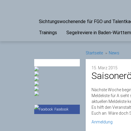
Sichtungswochenende für FGO und Talentk
Trainings
Segelreviere in Baden-Württe
Startseite
News
PARTNER
15. März 2015
Saisoner
Nächste Woche beginne
Meldeliste für A sieh
aktuellen Meldeliste 
Es hilft den Veransta
Facebook
Euch an. Wäre doch S
Anmeldung