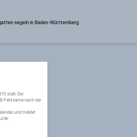
atten segeln in Baden-Württemberg
15 statt. Die
m B-Feld käme nach der
Kalender und meldet
ürde.