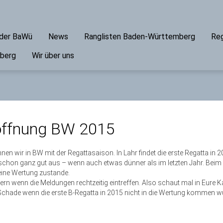
ader BaWü
News
Ranglisten Baden-Württemberg
Reg
mberg
Wir über uns
öffnung BW 2015
n wir in BW mit der Regattasaison. In Lahr findet die erste Regatta in 20
t schon ganz gut aus – wenn auch etwas dünner als im letzten Jahr. Bei
keine Wertung zustande.
ltern wenn die Meldungen rechtzeitig eintreffen. Also schaut mal in Eure 
chade wenn die erste B-Regatta in 2015 nicht in die Wertung kommen w