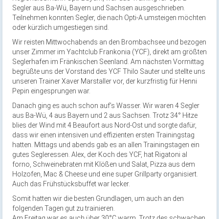
Segler aus Ba-Wü, Bayern und Sachsen ausgeschrieben.
Teilnehmen konnten Segler, die nach Opti-A umsteigen möchten
oder kürzlich umgestiegen sind.
Wir reisten Mittwochabends an den Brombachsee und bezogen
unser Zimmer im Yachtclub Frankonia (YCF), direkt am größten
Seglerhafen im Fränkischen Seenland. Am nächsten Vormittag
begrüßte uns der Vorstand des YCF Thilo Sauter und stellte uns
unseren Trainer Xaver Marstaller vor, der kurzfristig für Henni
Pepin eingesprungen war.
Danach ging es auch schon auf’s Wasser. Wir waren 4 Segler
aus Ba-Wü, 4 aus Bayern und 2 aus Sachsen. Trotz 34° Hitze
blies der Wind mit 4 Beaufort aus Nord-Ost und sorgte dafür,
dass wir einen intensiven und effizienten ersten Trainingstag
hatten. Mittags und abends gab es an allen Trainingstagen ein
gutes Segleressen. Alex, der Koch des YCF, hat Rigatoni al
forno, Schweinebraten mit Klößen und Salat, Pizza aus dem
Holzofen, Mac & Cheese und eine super Grillparty organisiert.
Auch das Frühstücksbuffet war lecker.
Somit hatten wir die besten Grundlagen, um auch an den
folgenden Tagen gut zu trainieren.
Am Freitag war es auch über 30°C warm. Trotz des schwachen