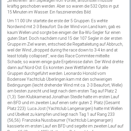
„Breitreifen“ am Slipwagen von Vorteil, ansonsten musste
kräftig geschoben werden. Aber so waren die 532 Optis in gut
15 Minuten im Wasser. Ein faszinierendes Bild.
Um 11.00 Uhr startete die erste der 5 Gruppen. Es wehte
Nordwind mit 2-3 Beaufort. Da der Wind von Land kam, gab es
kaum Wellen und sorgte bei einigen der Ba-Wü-Segler für einen
guten Start. Doch nachdem rund 15 der 107 Segler in der ersten
Gruppe im Ziel waren, entschied die Regattaleitung auf Abbruch,
weil der Wind „dropped during the race down to 3-4 kn and at
least totally collapsed“, wie das Race Commitee mitteilte.
Schade, so waren einige gute Ergebnisse dahin. Der Wind drehte
dann auf Nord-Ost. Es konnten zwei Wettfahrten für alle
Gruppen durchgeführt werden. Leonardo Honold vom
Bodensee Yachtclub Überlingen kam mit den schwierigen
Bedingungen (leicht drehender Wind mit ca. 2-3 Beaufort, Welle)
am besten zurecht und liegt nach dem ersten Tag auf Platz 2
(1,3). Sein Klubkamerad Jonathan Steidle hatte im ersten Lauf
ein BFD und im zweiten Lauf einen sehr guten 2. Platz (Gesamt
Platz 223). Luca Jost (Yachtclub Langenargen) hatte mit Wellen
und Übelkeit zu kämpfen und liegt nach Tag 1 auf Rang 233
(56,56). Franziska Nussbaumer (Yachtclub Langenargen)
kassierte im ersten Lauf ein BFD und segelte im zweiten Lauf auf