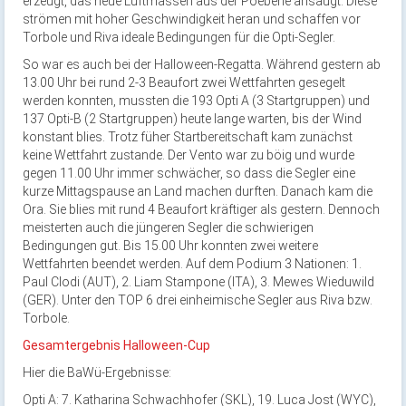
erzeugt, das neue Luftmassen aus der Poebene ansaugt. Diese
strömen mit hoher Geschwindigkeit heran und schaffen vor
Torbole und Riva ideale Bedingungen für die Opti-Segler.
So war es auch bei der Halloween-Regatta. Während gestern ab
13.00 Uhr bei rund 2-3 Beaufort zwei Wettfahrten gesegelt
werden konnten, mussten die 193 Opti A (3 Startgruppen) und
137 Opti-B (2 Startgruppen) heute lange warten, bis der Wind
konstant blies. Trotz füher Startbereitschaft kam zunächst
keine Wettfahrt zustande. Der Vento war zu böig und wurde
gegen 11.00 Uhr immer schwächer, so dass die Segler eine
kurze Mittagspause an Land machen durften. Danach kam die
Ora. Sie blies mit rund 4 Beaufort kräftiger als gestern. Dennoch
meisterten auch die jüngeren Segler die schwierigen
Bedingungen gut. Bis 15.00 Uhr konnten zwei weitere
Wettfahrten beendet werden. Auf dem Podium 3 Nationen: 1.
Paul Clodi (AUT), 2. Liam Stampone (ITA), 3. Mewes Wieduwild
(GER). Unter den TOP 6 drei einheimische Segler aus Riva bzw.
Torbole.
Gesamtergebnis Halloween-Cup
Hier die BaWü-Ergebnisse:
Opti A: 7. Katharina Schwachhofer (SKL), 19. Luca Jost (WYC),