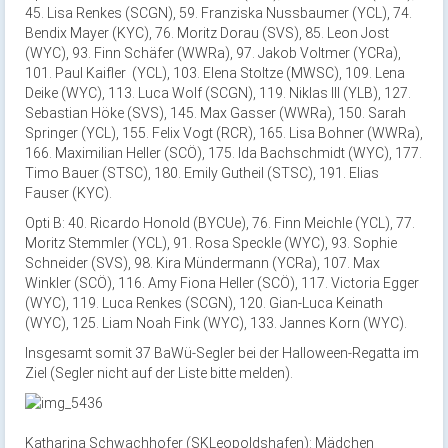
45. Lisa Renkes (SCGN), 59. Franziska Nussbaumer (YCL), 74.
Bendix Mayer (KYC), 76. Moritz Dorau (SVS), 85. Leon Jost
(WYC), 93. Finn Schäfer (WWRa), 97. Jakob Voltmer (YCRa),
101. Paul Kaifler (YCL), 103. Elena Stoltze (MWSC), 109. Lena
Deike (WYC), 113. Luca Wolf (SCGN), 119. Niklas Ill (YLB), 127.
Sebastian Höke (SVS), 145. Max Gasser (WWRa), 150. Sarah
Springer (YCL), 155. Felix Vogt (RCR), 165. Lisa Bohner (WWRa),
166. Maximilian Heller (SCÖ), 175. Ida Bachschmidt (WYC), 177.
Timo Bauer (STSC), 180. Emily Gutheil (STSC), 191. Elias
Fauser (KYC).
Opti B: 40. Ricardo Honold (BYCUe), 76. Finn Meichle (YCL), 77.
Moritz Stemmler (YCL), 91. Rosa Speckle (WYC), 93. Sophie
Schneider (SVS), 98. Kira Mündermann (YCRa), 107. Max
Winkler (SCÖ), 116. Amy Fiona Heller (SCÖ), 117. Victoria Egger
(WYC), 119. Luca Renkes (SCGN), 120. Gian-Luca Keinath
(WYC), 125. Liam Noah Fink (WYC), 133. Jannes Korn (WYC).
Insgesamt somit 37 BaWü-Segler bei der Halloween-Regatta im
Ziel (Segler nicht auf der Liste bitte melden).
Katharina Schwachhofer (SKLeopoldshafen): Mädchen