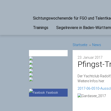
Sichtungswochenende für FGO und Talentk
Trainings
Segelreviere in Baden-Württe
Startseite
News
PARTNER
23. Januar 2017
Pfingst-T
Der Yachtclub Radolfze
Weitere Infos hier.
2017-06-0510-Aussch
Facebook