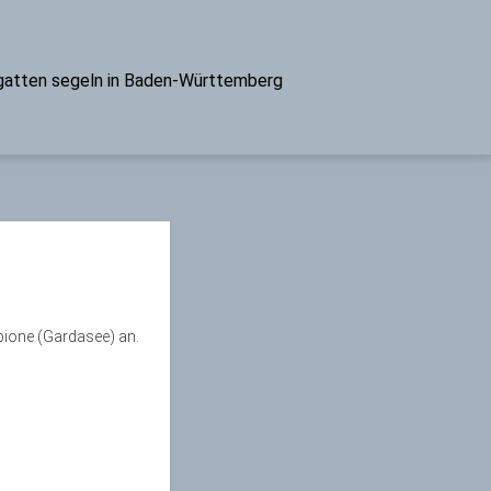
atten segeln in Baden-Württemberg
mpione (Gardasee) an.