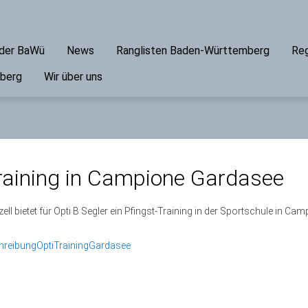
ader BaWü
News
Ranglisten Baden-Württemberg
Reg
mberg
Wir über uns
raining in Campione Gardasee
ll bietet für Opti B Segler ein Pfingst-Training in der Sportschule in Ca
reibungOptiTrainingGardasee