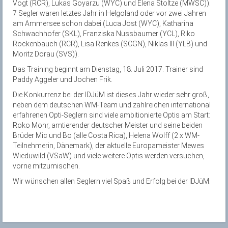
Vogt (RCR), Lukas Goyarzu (WYC) und Elena Stoltze (MWSC)).
7 Segler waren letztes Jahr in Helgoland oder vor zwei Jahren
am Ammersee schon dabei (Luca Jost (WYC), Katharina
Schwachhofer (SKL), Franziska Nussbaumer (YCL), Riko
Rockenbauch (RCR), Lisa Renkes (SCGN), Niklas Ill (YLB) und
Moritz Dorau (SVS)).
Das Training beginnt am Dienstag, 18. Juli 2017. Trainer sind
Paddy Aggeler und Jochen Frik.
Die Konkurrenz bei der IDJüM ist dieses Jahr wieder sehr groß,
neben dem deutschen WM-Team und zahlreichen international
erfahrenen Opti-Seglern sind viele ambitionierte Optis am Start:
Roko Mohr, amtierender deutscher Meister und seine beiden
Brüder Mic und Bo (alle Costa Rica), Helena Wolff (2 x WM-
Teilnehmerin, Dänemark), der aktuelle Europameister Mewes
Wieduwild (VSaW) und viele weitere Optis werden versuchen,
vorne mitzumischen.
Wir wünschen allen Seglern viel Spaß und Erfolg bei der IDJüM.