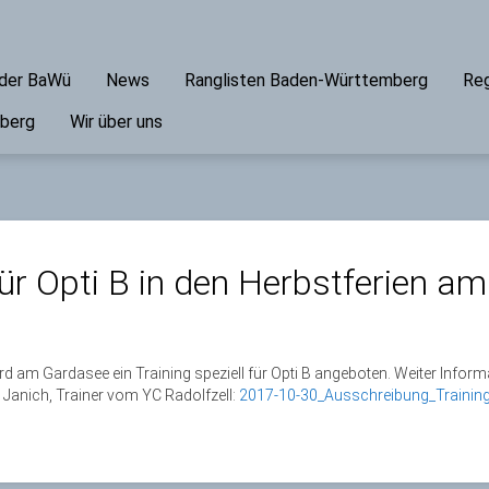
ader BaWü
News
Ranglisten Baden-Württemberg
Reg
mberg
Wir über uns
für Opti B in den Herbstferien am
e
ird am Gardasee ein Training speziell für Opti B angeboten. Weiter Infor
Janich, Trainer vom YC Radolfzell:
2017-10-30_Ausschreibung_Training