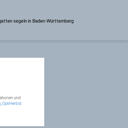
atten segeln in Baden-Württemberg
mationen und
_OptiHerbst
.