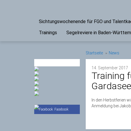
Sichtungswochenende für FGO und Talentk
Trainings
Segelreviere in Baden-Württe
Startseite
News
PARTNER
14. September 2017
Training 
Gardase
In den Herbstferien w
Anmeldung bei Jakob 
Facebook