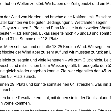
er hohen Wellen zerstört. Wir haben die Zeit genutzt und ein 
 der Wind von Norden und brachte eine Kaltfront mit. Es schn
äter konnten wir bei guten Bedingungen 3 Wettfahrten segeln. I
s Goyarzu einen 2. Platz und Finn Meichle in der zweiten Wettfah
esten Platzierungen. Lukas segelte noch 45 und13 und somit 
4 und 31 in Summe der 118. Platz.
 Meer sehr rau und es hatte 18-25 Knoten Wind. Wir segelten 
t frischte der Wind aber zu sehr auf und wir mussten zurück an 
 leicht zu segeln und viele kenterten – wir zum Glück nicht. Lei
wischt und mit etlichen Litern Wasser gefüllt. Er ersegelte den 52
rie gleich wieder abgeben konnte. Ziel war eigentlich den 45. z
den 85. Platz zurück.
einen 29. Platz und konnte somit seinen 64. streichen, was ihn 
 brachte.
en beide Resultate erreicht, mit denen sie in der Deutschland-
ach vorne kommen.