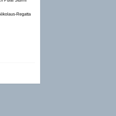
h Pula! Sturm!
Nikolaus-Regatta