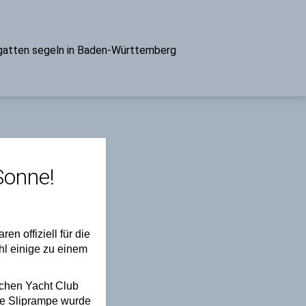
atten segeln in Baden-Württemberg
Sonne!
n offiziell für die
hl einige zu einem
.
chen Yacht Club
die Sliprampe wurde