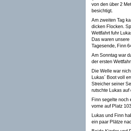
von den über 2 Met
besichtigt.
Am zweiten Tag kam
dicken Flocken. Sp
Wettfahrt fuhr Luka
Das waren unsere b
Tagesende, Finn
6
Am Sonntag war das
der ersten Wettfahr
Die Welle war nicht
Lukas´ Boot voll er
Streicher seiner Se
rutschte Lukas auf 
Finn segelte noch 
vorne auf Platz 103
Lukas und Finn hab
ein paar Plätze n