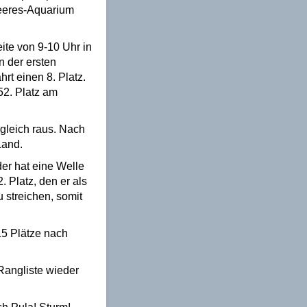
Meeres-Aquarium
eite
von 9-10 Uhr
in
n der ersten
rt einen 8. Platz.
52. Platz am
gleich raus.
Nach
Land.
der hat eine Welle
. Platz, den er als
u streichen, somit
15 Plätze nach
Rangliste wieder