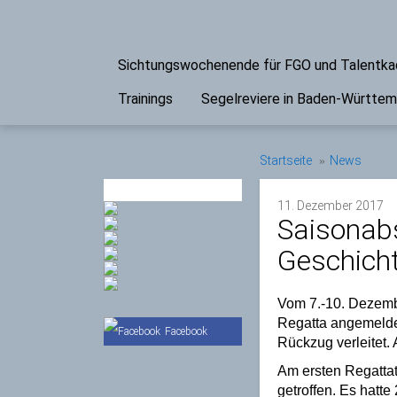
Sichtungswochenende für FGO und Talentk
Trainings
Segelreviere in Baden-Württe
Startseite
News
PARTNER
11. Dezember 2017
Saisonabs
Geschicht
Vom 7.-10. Dezember
Regatta angemeldet
Facebook
Rückzug verleitet.
Am ersten Regatta
getroffen. Es hatt