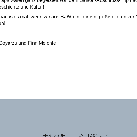
Paps waren ganz begeistert von dem Saison-Abschluss-Trip nac
schichte und Kultur!
f nächstes mal, wenn wir aus BaWü mit einem großen Team zur 
n!!!
 Goyarzu und
Finn Meichle
IMPRESSUM
DATENSCHUTZ