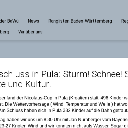
ader BaWü
News
Ranglisten Baden-Württemberg
Reg
mberg
Wir über uns
chluss in Pula: Sturm! Schnee! 
e und Kultur!
 fand der Nicolaus-Cup in Pula (Kroatien) statt. 496 Kinder ware
. Die Wettervorhersage ( Wind, Temperatur und Welle ) hat wo
 Am Schluss haben sich in Pula 382 Kinder auf die Bahn getraut
tag haben wir uns
um 8:30 Uhr
mit Jan Nürnberger vom Bayeris
e 23-27 Knoten Wind und wir konnten nicht aufs Wasser. Sogar 