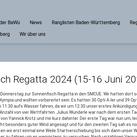
ader BaWü
News
Ranglisten Baden-Württemberg
Reg
mberg
Wir über uns
ch Regatta 2024 (15-16 Juni 20
 Donnerstag zur Sonnenfisch Regatta in den SMCUE. Wir hatten dort 
Olympia und wollten vorbereitet sein. Es hatten 30 Opti A-ler und 39 Opt
 11:30 aufs Wasser fahren, da wir um 12:30 unser erstes Ankündigung
Anzahl von vier Wettfahrten. Julius Wunderle war nach dem ersten T
 von Yannick Krotz und mir kurz dahinter. Der erste Tag war nun um, le
cht besonders guter Wind angesagt und für den zweiten Tag sah es n
n wir erst einmal eine Weile Startverschiebung bis sich dann unser W
er zu fahren um es wenigstens zu versuchen. Nach unzähligen Vers