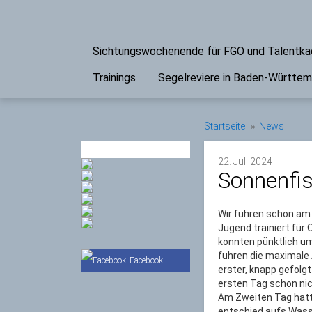
Sichtungswochenende für FGO und Talentk
Trainings
Segelreviere in Baden-Württe
Startseite
News
PARTNER
22. Juli 2024
Sonnenfis
Wir fuhren schon am
Jugend trainiert für 
konnten pünktlich um
fuhren die maximale 
Facebook
erster, knapp gefolgt
ersten Tag schon ni
Am Zweiten Tag hatte
entschied aufs Wass