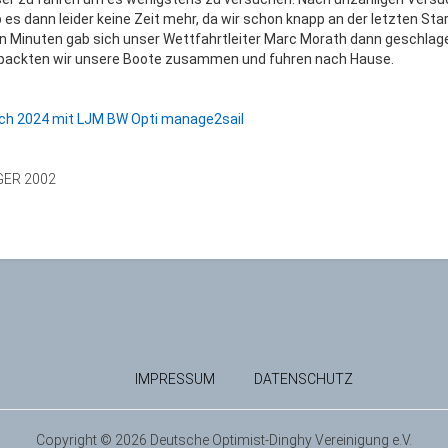
s dann leider keine Zeit mehr, da wir schon knapp an der letzten Sta
n Minuten gab sich unser Wettfahrtleiter Marc Morath dann geschlage
h packten wir unsere Boote zusammen und fuhren nach Hause.
sch 2024 mit LJM BW Opti manage2sail
 GER 2002
IMPRESSUM
DATENSCHUTZ
Copyright © 2026 Deutsche Optimist-Dinghy Vereinigung e.V.