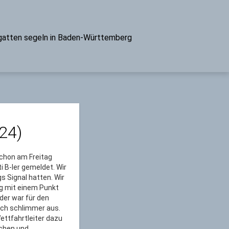
atten segeln in Baden-Württemberg
24)
schon am Freitag
i B-ler gemeldet. Wir
s Signal hatten. Wir
ag mit einem Punkt
ider war für den
och schlimmer aus.
ettfahrtleiter dazu
uchen und